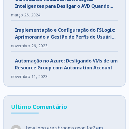
Inteligentes para Desligar o AVD Quando
Não Está em Uso
março 26, 2024
Implementação e Configuração do FSLogix:
Aprimorando a Gestão de Perfis de Usuários
em Ambientes VDI
novembro 26, 2023
Automação no Azure: Desligando VMs de um
Resource Group com Automation Account
novembro 11, 2023
Ultimo Comentário
how long are shrooms good for?
em