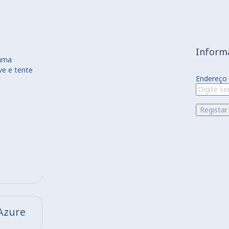
Informa
 uma
ve e tente
Endereço 
Azure