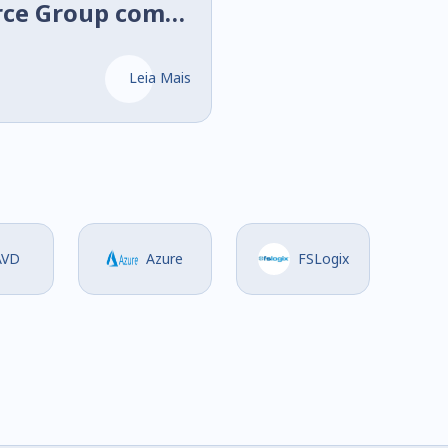
rce Group com
unt
Leia Mais
AVD
Azure
FSLogix