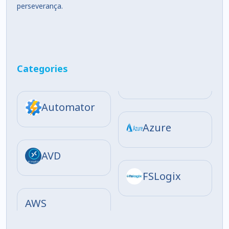
perseverança.
Categories
Automator
Azure
AVD
FSLogix
AWS