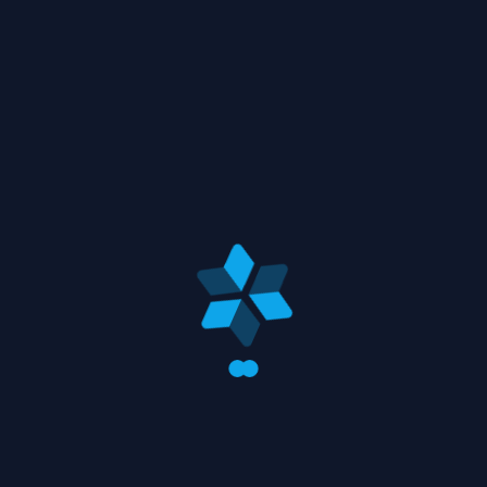
ID
admin
Leia Mais
abril 28, 2026
#FSLogix
5 mins to read
Implementação e Configuração do
FSLogix: Aprimorando a Gestão de
Perfis de Usuários em Ambientes VDI
admin
Leia Mais
novembro 26, 2023